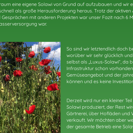
Traum eine eigene Solawi von Grund auf aufzubauen und wir e
 schnell als große Herausforderung heraus. Trotz der aktive
 Gesprächen mit anderen Projekten war unser Fazit nach 6 M
Wasserversorgung war.
So sind wir letztendlich doch 
worüber wir sehr glücklich un
selbst als „Luxus-Solawi“, da
Infrastruktur schon vorhanden
Gemüseangebot und der jahrel
können und es keine Investitio
Derzeit wird nur ein kleiner Te
Solawi produziert, der Rest wi
Gärtnerei, über Hofläden und
verkauft. Wir möchten aber wei
der gesamte Betrieb eine Solawi